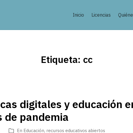
Inicio
Licencias
Quién
Etiqueta:
cc
ecas digitales y educación e
s de pandemia
En
Educación
,
recursos educativos abiertos
Categorías